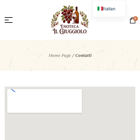
Italian
English
0
Home Page
/
Contatti