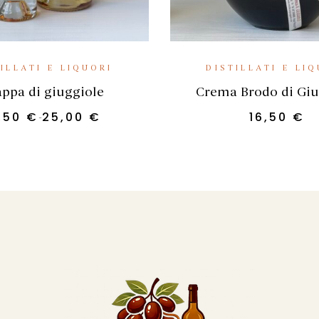
SCEGLI
AGGIUNGI AL CA
ILLATI E LIQUORI
DISTILLATI E LI
ppa di giuggiole
Crema Brodo di Giu
2,50
€
25,00
€
16,50
€
-