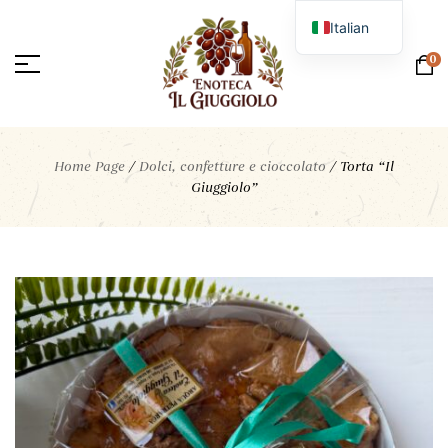
Italian
English
0
Home Page
/
Dolci, confetture e cioccolato
/
Torta “Il
Giuggiolo”