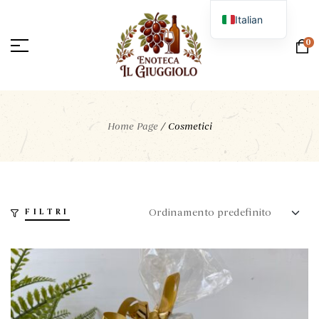
Italian
English
0
Home Page
/
Cosmetici
FILTRI